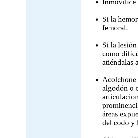
Inmovilice 
Si la hemor
femoral.
Si la lesió
como dificu
atiéndalas 
Acolchone e
algodón o e
articulacio
prominencia
áreas expue
del codo y 