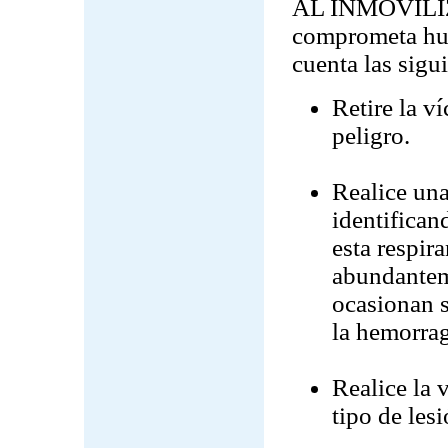
AL INMOVILIZA
comprometa hue
cuenta las sig
Retire la ví
peligro.
Realice una
identifican
esta respir
abundantem
ocasionan 
la hemorra
Realice la 
tipo de les