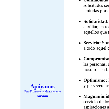
solicitudes s
emitidas por 
Solidaridad:
auxiliar, en t
aquellos que 
Servicio:
Som
a todo aquel q
Compromiso
las personas,
nosotros en b
Optimismo:
E
y perseveranci
Apóyanos
Para Promover y Mantener este
programa
Magnanimi
servicio de l
aspiraciones 