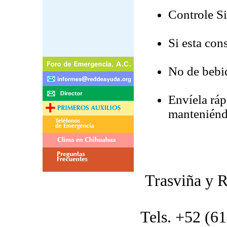
Controle Si
Si esta con
No de bebid
Envíela ráp
manteniéndo
Trasviña y R
Tels. +52 (6