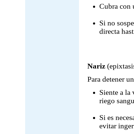
Cubra con u
Si no sospe
directa has
Nariz
(epixtasi
Para detener un
Siente a la
riego sangu
Si es neces
evitar inge