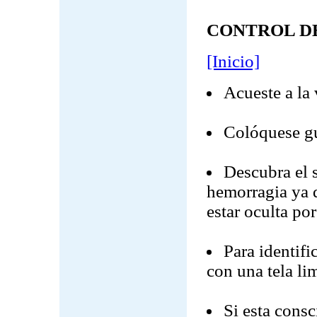
CONTROL D
[Inicio]
Acueste a la 
Colóquese gu
Descubra el s
hemorragia ya q
estar oculta por
Para identifi
con una tela li
Si esta consc