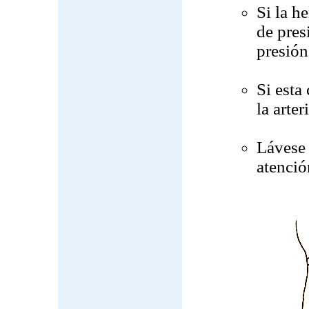
Si la h
de pres
presión
Si esta
la arter
Lávese 
atenció