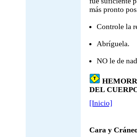
fue suficiente p
más pronto pos
Controle la r
Abríguela.
NO le de nad
HEMORRA
DEL CUERP
[Inicio]
Cara y Cráne