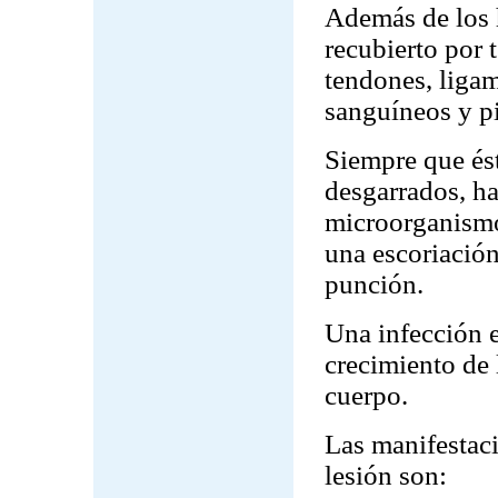
Además de los h
recubierto por 
tendones, liga
sanguíneos y pi
Siempre que ést
desgarrados, ha
microorganismo
una escoriació
punción.
Una infección e
crecimiento de l
cuerpo.
Las manifestaci
lesión son: