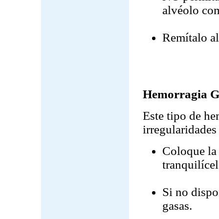
alvéolo com
Remítalo a
Hemorragia G
Este tipo de he
irregularidades
Coloque la 
tranquilíce
Si no dispo
gasas.