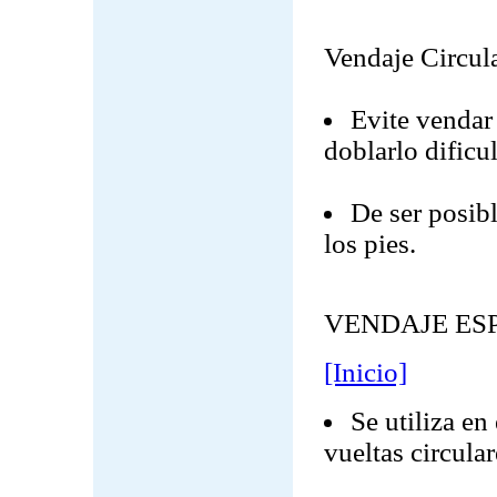
Vendaje Circul
Evite vendar 
doblarlo dificu
De ser posib
los pies.
VENDAJE ES
[Inicio]
Se utiliza en
vueltas circular