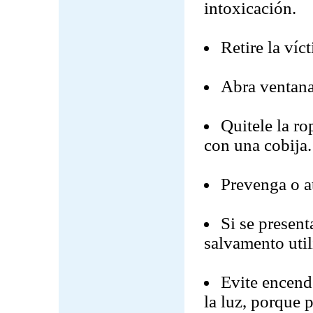
intoxicación.
Retire la víc
Abra ventanas
Quitele la r
con una cobija.
Prevenga o a
Si se present
salvamento util
Evite encende
la luz, porque 