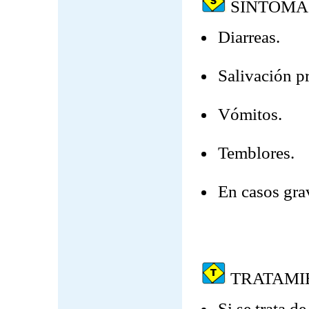
SINTOMA
Diarreas.
Salivación p
Vómitos.
Temblores.
En casos grav
TRATAMI
Si se trata d