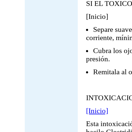
SI EL TOXIC
[Inicio]
Separe suave
corriente, mín
Cubra los ojo
presión.
Remitala al 
INTOXICACI
[Inicio]
Esta intoxicaci
bacilo Clostri