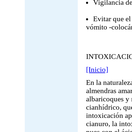
Vigilancia de
Evitar que e
vómito -colocán
INTOXICACI
[Inicio]
En la naturalez
almendras amarg
albaricoques y 
cianhídrico, qu
intoxicación ap
cianuro, la int
pues con el áci