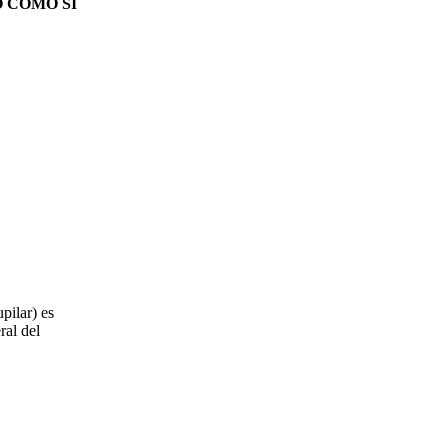
 COMO SI
upilar) es
ral del