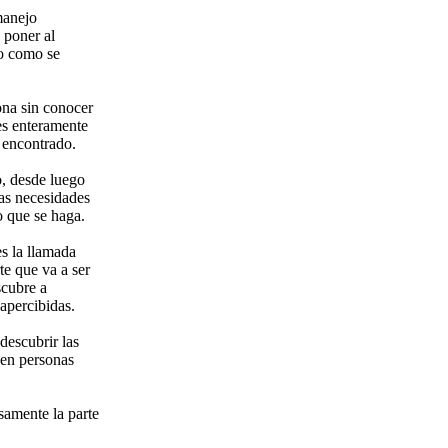
manejo
 poner al
to como se
na sin conocer
es enteramente
 encontrado.
, desde luego
las necesidades
o que se haga.
s la llamada
te que va a ser
scubre a
apercibidas.
descubrir las
 en personas
samente la parte