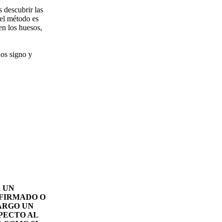
 descubrir las
 el método es
en los huesos,
nos signo y
 UN
NFIRMADO O
ARGO UN
PECTO AL